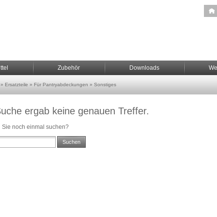
ttel
Zubehör
Downloads
We
»
Ersatzteile
»
Für Pantryabdeckungen
»
Sonstiges
Suche ergab keine genauen Treffer.
 Sie noch einmal suchen?
Suchen