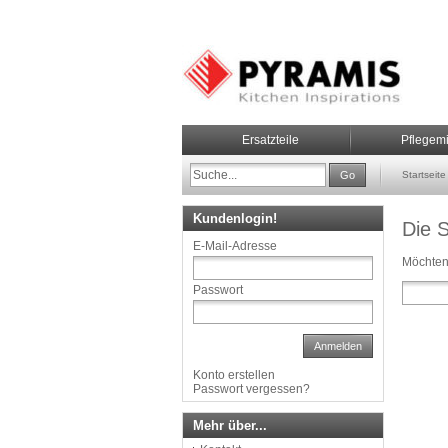
Ersatzteile
Pflegemi
Go
Startseite
Kundenlogin!
Die 
E-Mail-Adresse
Möchten
Passwort
Anmelden
Konto erstellen
Passwort vergessen?
Mehr über...