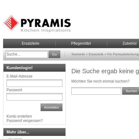
Ersatzteile
Pflegemittel
Zubehör
Go
Startseite
»
Ersatzteile
»
Für Pantryabdeckung
Kundenlogin!
Die Suche ergab keine g
E-Mail-Adresse
Möchten Sie noch einmal suchen?
Passwort
Suchen
Anmelden
Konto erstellen
Passwort vergessen?
Mehr über...